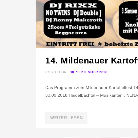
14. Mildenauer Kartof
POSTED ON
30. SEPTEMBER 2018
B
Y
Das Programm zum Mildenauer Kartoffelfest 14.
N
30.09.2018.Heidelbachtal – Musikanten , NENA 
E
N
A
WEITER LESEN
D
O
U