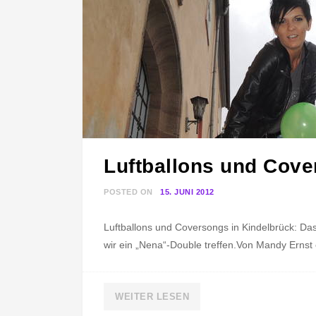
B
L
E
Luftballons und Cove
POSTED ON
15. JUNI 2012
B
Y
Luftballons und Coversongs in Kindelbrück: Da
N
wir ein „Nena“-Double treffen.Von Mandy Ernst e
E
N
A
WEITER LESEN
D
O