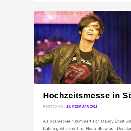
U
B
L
E
Hochzeitsmesse in 
POSTED ON
25. FEBRUAR 2011
B
Y
Als Kosmetikerin kümmert sich Mandy Ernst um 
N
Bühne geht sie in ihrer Nena-Show auf. Die Id
E