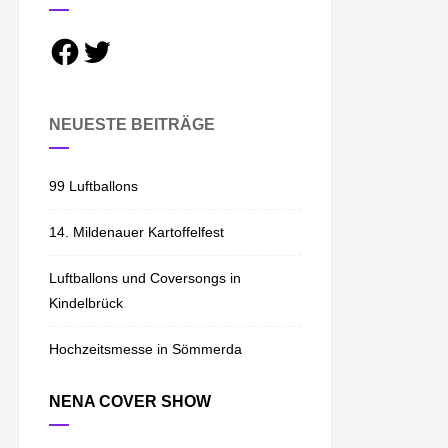
F
T
a
w
c
i
e
t
b
t
o
e
NEUESTE BEITRÄGE
o
r
k
99 Luftballons
14. Mildenauer Kartoffelfest
Luftballons und Coversongs in
Kindelbrück
Hochzeitsmesse in Sömmerda
NENA COVER SHOW