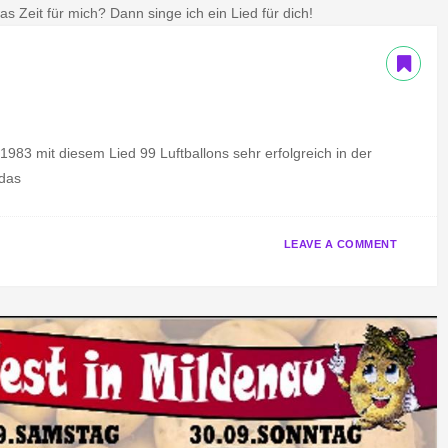
s Zeit für mich? Dann singe ich ein Lied für dich!
983 mit diesem Lied 99 Luftballons sehr erfolgreich in der
 das
O
P
LEAVE A COMMENT
N
O
9
S
9
T
L
E
U
D
F
I
T
N
B
E