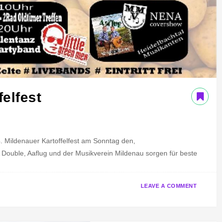
A
V
L
E
L
N
O
T
N
A
S
L
S
felfest
N
E
N
A
 Mildenauer Kartoffelfest am Sonntag den,
D
Double, Aaflug und der Musikverein Mildenau sorgen für beste
O
U
B
O
P
T
LEAVE A COMMENT
L
N
O
A
E
1
S
G