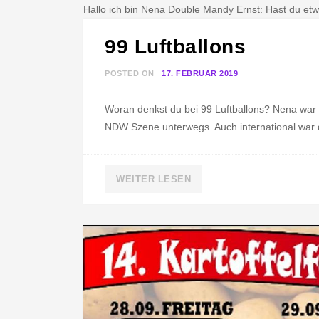
Hallo ich bin Nena Double Mandy Ernst: Hast du etwa
99 Luftballons
POSTED ON
17. FEBRUAR 2019
B
Y
Woran denkst du bei 99 Luftballons? Nena war 1
N
NDW Szene unterwegs. Auch international war
E
N
A
WEITER LESEN
D
O
U
B
L
E