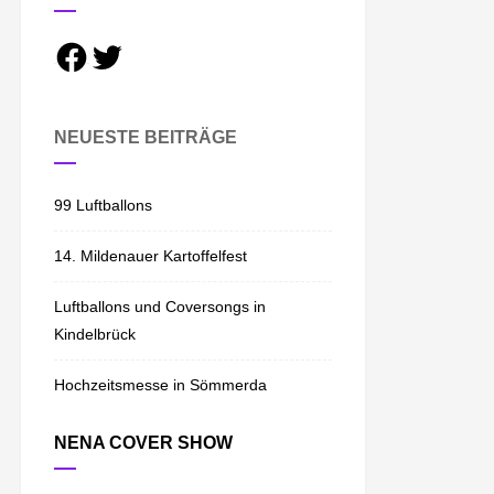
F
T
a
w
c
i
e
t
b
t
o
e
NEUESTE BEITRÄGE
o
r
k
99 Luftballons
14. Mildenauer Kartoffelfest
Luftballons und Coversongs in
Kindelbrück
Hochzeitsmesse in Sömmerda
NENA COVER SHOW